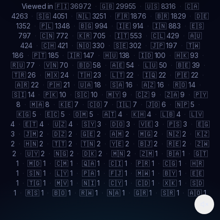
Viewed in
🇫🇮 36972
·
🇬🇧 29955
·
🇺🇸 8316
·
🇨🇦
4263
·
🇸🇬 4051
·
🇳🇱 3251
·
🇫🇷 1876
·
🇧🇷 1829
·
🇩🇪
1352
·
🇵🇱 1348
·
🇧🇬 994
·
🇮🇪 914
·
🇮🇳 883
·
🇪🇸
797
·
🇨🇳 772
·
🇰🇷 705
·
🇮🇹 553
·
🇨🇱 429
·
🇦🇺
424
·
🇨🇭 421
·
🇳🇴 330
·
🇸🇪 302
·
🇯🇵 197
·
🇹🇼
186
·
🇵🇹 185
·
🇮🇷 147
·
🇭🇺 138
·
🇮🇩 100
·
🇭🇰 93
·
🇷🇺 77
·
🇻🇳 70
·
🇧🇩 58
·
🇦🇪 54
·
🇱🇺 50
·
🇧🇪 39
·
🇹🇷 26
·
🇲🇽 24
·
🇹🇭 23
·
🇱🇹 22
·
🇮🇶 22
·
🇵🇪 22
·
🇦🇷 22
·
🇵🇭 21
·
🇺🇦 18
·
🇸🇦 16
·
🇦🇿 16
·
🇷🇴 14
·
🇸🇮 14
·
🇵🇰 10
·
🇸🇨 10
·
🇲🇾 9
·
🇨🇿 9
·
🇿🇦 9
·
🇵🇾
8
·
🇲🇦 8
·
🇰🇪 7
·
🇨🇴 7
·
🇮🇱 7
·
🇯🇴 6
·
🇳🇵 5
·
🇰🇬 5
·
🇪🇨 5
·
🇴🇲 5
·
🇦🇹 4
·
🇰🇭 4
·
🇱🇧 4
·
🇱🇻
4
·
🇪🇹 4
·
🇺🇿 4
·
🇸🇾 3
·
🇩🇴 3
·
🇻🇪 3
·
🇵🇸 3
·
🇪🇬
3
·
🇯🇲 2
·
🇩🇿 2
·
🇬🇪 2
·
🇦🇲 2
·
🇲🇬 2
·
🇳🇿 2
·
🇰🇿
2
·
🇭🇳 2
·
🇹🇹 2
·
🇹🇳 2
·
🇾🇪 2
·
🇧🇯 2
·
🇷🇪 2
·
🇿🇼
2
·
🇺🇾 2
·
🇳🇬 2
·
🇩🇰 2
·
🇲🇳 2
·
🇿🇲 1
·
🇧🇦 1
·
🇬🇹
1
·
🇲🇩 1
·
🇨🇲 1
·
🇶🇦 1
·
🇨🇮 1
·
🇵🇷 1
·
🇨🇬 1
·
🇭🇷
1
·
🇸🇳 1
·
🇱🇾 1
·
🇵🇦 1
·
🇫🇯 1
·
🇲🇼 1
·
🇧🇾 1
·
🇪🇪
1
·
🇹🇬 1
·
🇲🇻 1
·
🇳🇮 1
·
🇨🇾 1
·
🇨🇩 1
·
🇽🇰 1
·
🇸🇩
1
·
🇷🇸 1
·
🇧🇴 1
·
🇷🇼 1
·
🇳🇦 1
·
🇬🇷 1
·
🇸🇷 1
·
🇦🇴 1